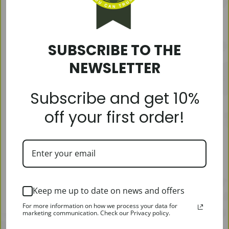
Įveskite norimą sumą
£
30,00
£
50,00
£
100,00
£
150,00
£
200,00
SUBSCRIBE TO THE
NEWSLETTER
Пристальное информирование
Subscribe and get 10%
Сообщение:
off your first order!
Количество
Physical
Добавить в корзину
Gift
Keep me up to date on news and offers
Card
For more information on how we process your data for
marketing communication. Check our Privacy policy.