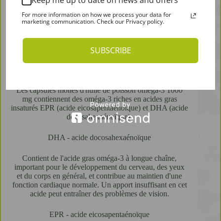
Keep me up to date on news and offers
gras polyinsaturés tels que l'acide eicosapentaénoïque
For more information on how we process your data for
(EPA) et l'acide docosahexaénoïque (DHA) sont extraits
marketing communication. Check our Privacy policy.
de poissons tels que le maquereau, le saumon, le thon,
etc. Ces acides gras contribuent au maintien d'une
fonction cardiaque normale. Ces acides gras contribuent
SUBSCRIBE
au maintien d'une fonction cardiaque normale. La
consommation quotidienne de 250 mg d'EPR et de
DHA a un effet positif.
Les capsules molles d'huile de poisson oméga-3 1000
mg contiennent des oméga-3 riches en acides gras
insaturés EPR (acide eicosapentaénoïque) et DHA (acide
docosahexaénoïque).
DHA - acide docosahexaénoïque
Contient de l'acide gras oméga-3 à longue chaîne,
important pour le développement du cerveau, des yeux
et du corps en général, et contribue au maintien d'une
fonction cardiaque normale. Un apport insuffisant en cet
acide peut entraîner des problèmes de vision.
EPR - acide eicosapentaénoïque